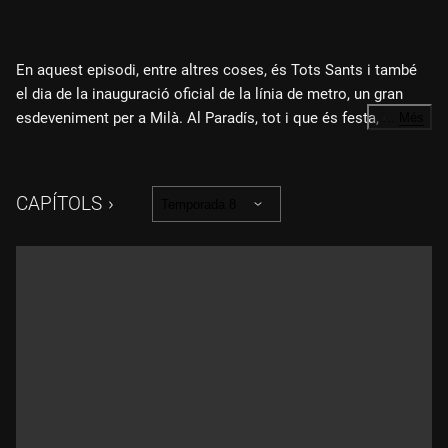
En aquest episodi, entre altres coses, és Tots Sants i també
el dia de la inauguració oficial de la línia de metro, un gran
esdeveniment per a Milà. Al Paradís, tot i que és festa, estan
…
Més
molt ocupats preparant la fira de temàtica sobre el metro amb
una decoració especial: les diferents seccions tindran uns
cartells amb el mateix grafisme dels noms de les estacions
CAPÍTOLS
Temporada 8
del metro. Això permet a l'Agata lluir les seves habilitats
artístiques sota la supervisió d'en Roberto. Finalment, l'Elvira
s'havia compromès a ajudar en Salvatore a fer les galetes en
forma de vagó de metro, però en Tullio es va presentar de
sorpresa i...