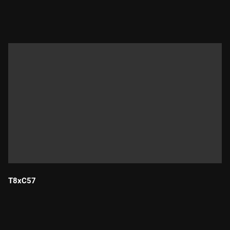
Durada:
T8xC57
Durada: