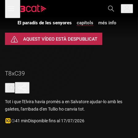
Anar
Anar
Obre
menú
a
al
de
la
contingut
navegació
navegació
El paradís de les senyores
capítols
més info
principal
AQUEST VÍDEO ESTÀ DESPUBLICAT
T8xC39
Tot i que l'Elvira havia promès a en Salvatore ajudar-lo amb les
galetes, l'arribada d'en Tullio ho canvia tot.
Durada:
41 min
Disponible fins al 17/07/2026