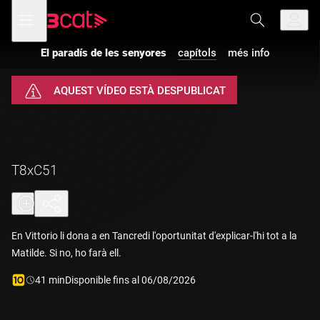
Anar
Anar
Obre
menú
a
al
de
la
contingut
navegació
navegació
El paradís de les senyores
capítols
més info
principal
AQUEST VÍDEO ESTÀ DESPUBLICAT
T8xC51
En Vittorio li dona a en Tancredi l'oportunitat d'explicar-l'hi tot a la
Matilde. Si no, ho farà ell.
Durada:
41 min
Disponible fins al 06/08/2026