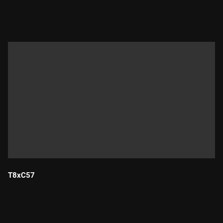
Durada:
T8xC57
Durada: