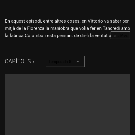
En aquest episodi, entre altres coses, en Vittorio va saber per
mitjà de la Fiorenza la maniobra que volia fer en Tancredi amb
la fàbrica Colombo i està pensant de dir-li la veritat a la
…
Més
Matilde sobre l'incendi, però primer vol parlar d'una cosa amb
la Diletta. En Marcello s'assabenta per casualitat de
l'assumpte dels impermeables londinencs i s'enfada molt
CAPÍTOLS
Temporada 8
amb en Vittorio perquè no li ha fet saber res. A més, en Vito li
diu a la Matilde que li agrada molt la visió de l'empresa que
tenia el seu pare i que està disposat a tirar endavant els
projectes que tenia la Matilde amb els Colombo.