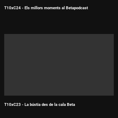
T10xC24 - Els millors moments al Betapodcast
Durada:
T10xC23 - La bústia des de la cala Beta
Durada: