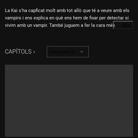
La Kai s'ha capficat molt amb tot allò que té a veure amb els
vampirs i ens explica en què ens hem de fixar per detectar si
vivim amb un vampir. També juguem a fer la cara més
…
Més
terrorífica. Qui guanyarà?
CAPÍTOLS
Temporada 10