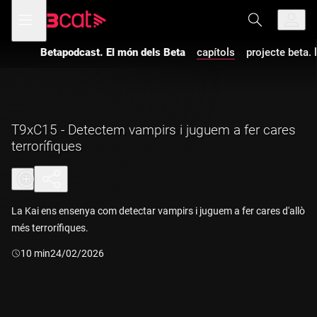
Anar
Anar
Obre
menú
a
al
de
la
contingut
navegació
navegació
Betapodcast. El món dels Beta
capítols
projecte beta. 
principal
T9xC15 - Detectem vampirs i juguem a fer cares
terrorífiques
La Kai ens ensenya com detectar vampirs i juguem a fer cares d'allò
més terrorífiques.
Durada:
10 min
24/02/2026