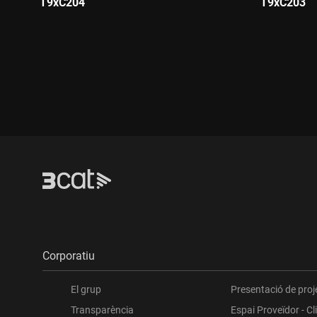
T9xC204
T9xC203
Durada:
Durada
Corporatiu
El grup
Presentació de proj
Transparència
Espai Proveïdor - Cl