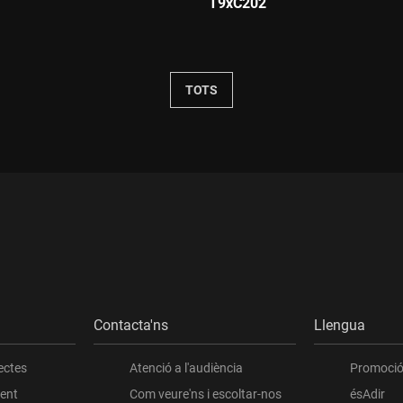
T9xC202
:
Durada:
TOTS
Contacta'ns
Llengua
ectes
Atenció a l'audiència
Promoció 
ient
Com veure'ns i escoltar-nos
ésAdir