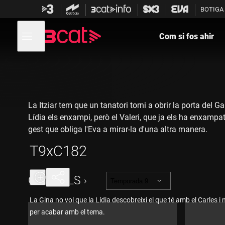
Anar
Anar
BOTIGA
a
al
la
contingut
Obre
navegació
menú
Com si fos ahir
de
principal
navegació
La Itziar tem que un tanatori torni a obrir la porta del 
Lídia els enxampi, però el Valeri, que ja els ha enxampa
gest que obliga l'Eva a mirar-la d'una altra manera.
T9xC182
CAPÍTOLS
Temporada 9
La Gina no vol que la Lídia descobreixi el que té amb el Carles i n
per acabar amb el tema.