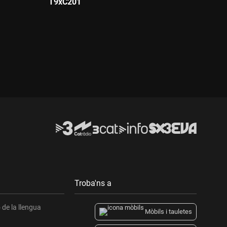
T9xC201
Durada:
Troba'ns a
de la llengua
Mòbils i tauletes