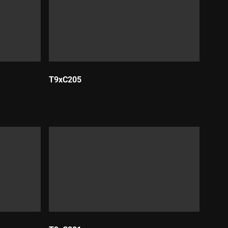
T9xC205
Durada: