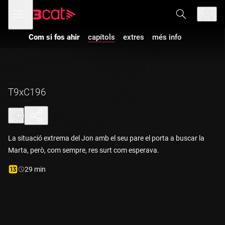
Anar
Anar
Obre
menú
a
al
de
la
contingut
navegació
navegació
Com si fos ahir
capítols
extres
més info
principal
Vés a la versió
amb
audiodescripció
de
Com si fos
ahir
-
T9xC196
T9xC196
La situació extrema del Jon amb el seu pare el porta a buscar la
Marta, però, com sempre, res surt com esperava.
Durada:
29 min