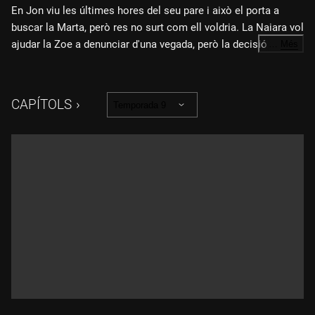
En Jon viu les últimes hores del seu pare i això el porta a
buscar la Marta, però res no surt com ell voldria. La Naiara vol
ajudar la Zoe a denunciar d'una vegada, però la decisió
…
Més
continua sent més complicada del que sembla. I mentre en
Manel pressiona perquè tot quedi aturat, la Carla accepta
esperar amb la custòdia en un moment en què encara ho té
CAPÍTOLS
Temporada 9
tot massa embolicat.