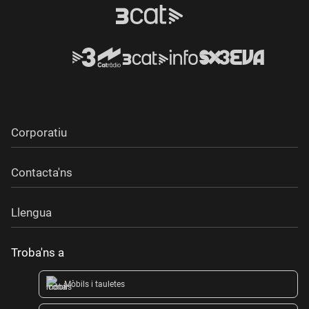
Corporatiu
Contacta'ns
Llengua
Troba'ns a
Mòbils i tauletes