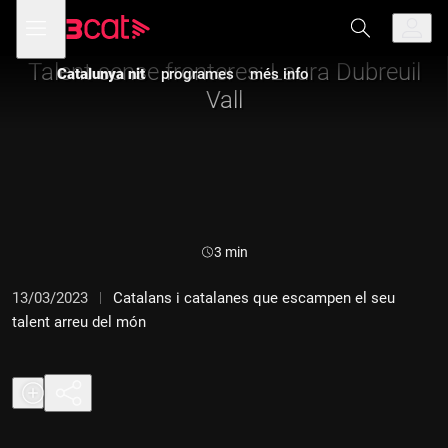
Anar
Anar
Obre
menú
a
al
de
la
contingut
navegació
navegació
Talent sense fronteres: Laura Dubreuil
Catalunya nit
programes
més info
principal
Vall
Durada:
3 min
13/03/2023
Catalans i catalanes que escampen el seu
talent arreu del món