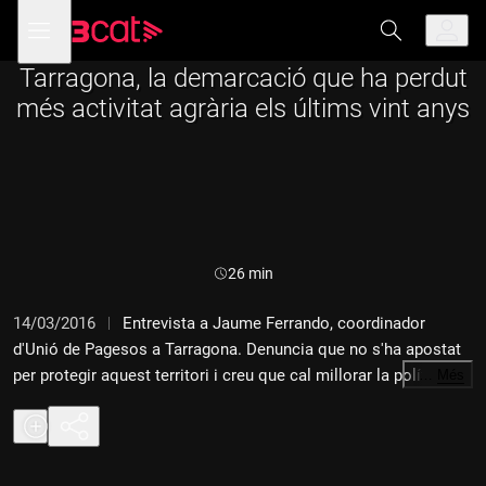
Anar
Anar
Obre
menú
a
al
de
la
contingut
navegació
navegació
Tarragona, la demarcació que ha perdut
principal
més activitat agrària els últims vint anys
Durada:
26 min
14/03/2016
Entrevista a Jaume Ferrando, coordinador
d'Unió de Pagesos a Tarragona. Denuncia que no s'ha apostat
per protegir aquest territori i creu que cal millorar la política de
…
Més
preus per impedir que les grans superfícies utilitzin els
productes com a esquer. La proposta de crear un parc agrari al
Camp de Tarragona, la falta de pluja o els robatoris han estat
altres temes tractats amb Ferrando.