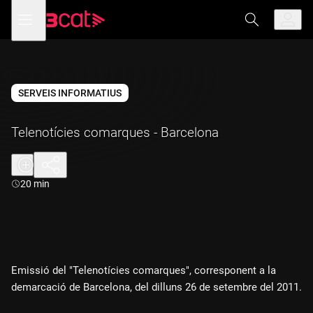
Anar
Anar
Obre
menú
a
al
de
la
contingut
navegació
navegació
principal
SERVEIS INFORMATIUS
Telenotícies comarques - Barcelona
Durada:
20 min
Emissió del "Telenotícies comarques", corresponent a la
demarcació de Barcelona, del dilluns 26 de setembre del 2011.