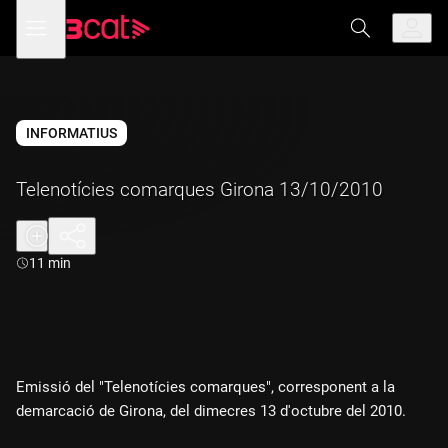
Anar
Anar
Obre
menú
a
al
de
la
contingut
navegació
navegació
principal
INFORMATIUS
Telenotícies comarques Girona 13/10/2010
Durada:
11 min
Emissió del "Telenotícies comarques", corresponent a la
demarcació de Girona, del dimecres 13 d'octubre del 2010.