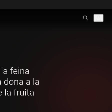
la feina
a dona a la
la fruita