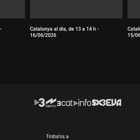
-
Catalunya al dia, de 13 a 14 h -
Catal
16/06/2026
15/0
Durada:
D
Troba'ns a