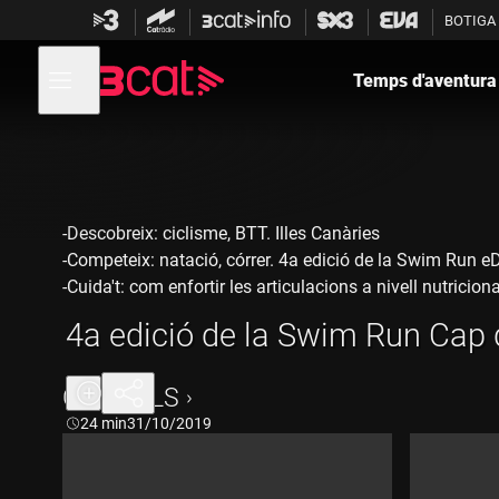
Anar
Anar
BOTIGA
a
al
la
contingut
Obre
navegació
menú
Temps d'aventura
de
principal
navegació
-Descobreix: ciclisme, BTT. Illes Canàries
-Competeix: natació, córrer. 4a edició de la Swim Run
-Cuida't: com enfortir les articulacions a nivell nutricional 
-Equipa't: natació i córrer
4a edició de la Swim Run Cap
-Explora: Sudàfrica.
CAPÍTOLS
Durada:
24 min
31/10/2019