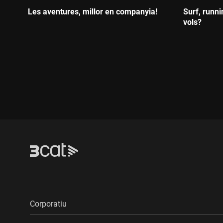
Les aventures, millor en companyia!
Surf, runn
vols?
Durada:
Durada:
Corporatiu