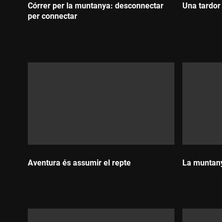
Córrer per la muntanya: desconnectar
Una tardor
per connectar
Durada:
Durada:
Aventura és assumir el repte
La muntany
Durada:
Durada: