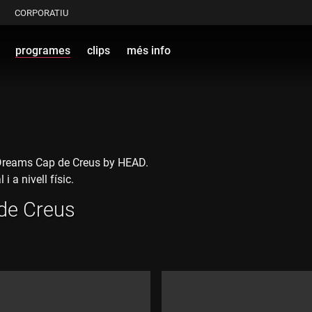
CORPORATIU
programes
clips
més info
 eDreams Cap de Creus by HEAD.
i a nivell físic.
 de Creus