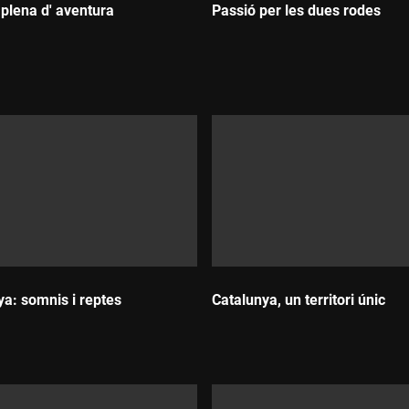
 plena d' aventura
Passió per les dues rodes
Durada:
a: somnis i reptes
Catalunya, un territori únic
Durada: