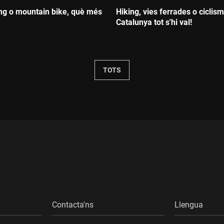
ing o mountain bike, què més
Hiking, vies ferrades o ciclis
Catalunya tot s'hi val!
Durada:
TOTS
Contacta'ns
Llengua