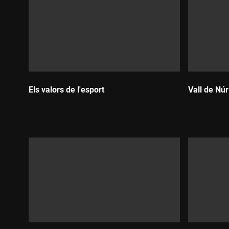
Els valors de l'esport
Vall de Núr
Durada:
Durada: