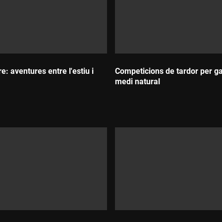
: aventures entre l'estiu i
Competicions de tardor per ga
medi natural
Durada: