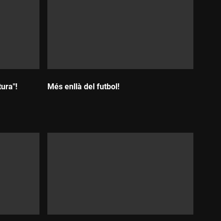
tura"!
Més enllà del futbol!
Durada: