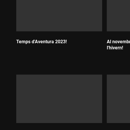
Temps d'Aventura 2023!
Al novembre
l'hivern!
Durada:
Durada: