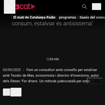
Anar
Anar
Obre
menú
a
al
de
la
contingut
navegació
navegació
Teodor de Mas: "En una societat de
El matí de Catalunya Ràdio
programes
bases del concur
principal
consum, estalviar és antisistema"
Durada:
24 min
03/09/2025
Fem un consultori amb consells per estalviar
amb Teodor de Mas, economista i director d'inversions, autor
dels llibres "Fer diners. Un mètode judeocatalà per estalviar i
…
Més
fer-se ric", i "Gastar diners. Hàbits judeocatalans per invertir
millor, tenir la vida resolta i viure sense angoixes".