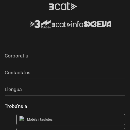
Corporatiu
Contacta'ns
Llengua
Troba'ns a
Mòbils i tauletes