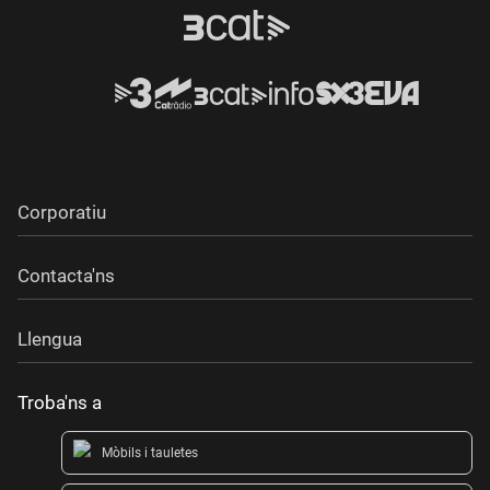
Corporatiu
Contacta'ns
Llengua
Troba'ns a
Mòbils i tauletes