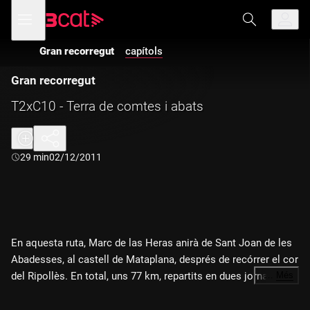
Anar
Anar
Obre
menú
a
al
de
la
contingut
navegació
navegació
Gran recorregut
capítols
principal
Gran recorregut
T2xC10 - Terra de comtes i abats
Durada:
29 min
02/12/2011
En aquesta ruta, Marc de las Heras anirà de Sant Joan de les
Abadesses, al castell de Mataplana, després de recórrer el cor
del Ripollès. En total, uns 77 km, repartits en dues jornades,
…
Més
fets a peu, en bicicleta i en cremallera, descobrint una terra
d'autèntica llegenda.