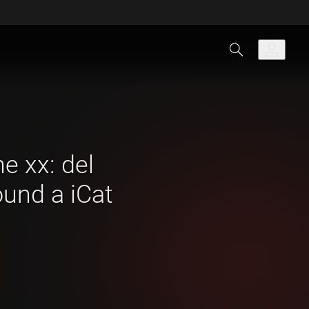
e xx: del
und a iCat