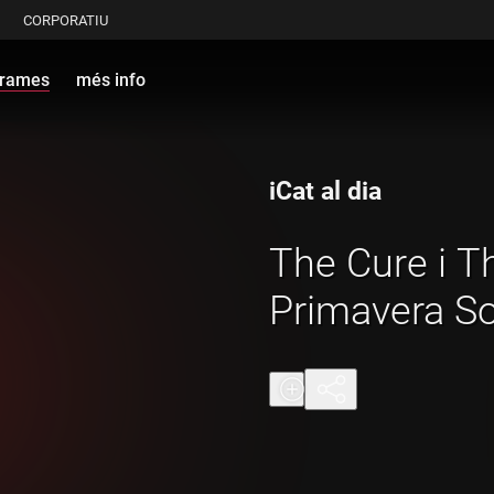
CORPORATIU
grames
més info
iCat al dia
The Cure i Th
Primavera So