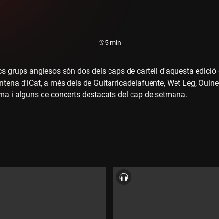
Durada:
5 min
ics grups anglesos són dos dels caps de cartell d'aquesta edició
'antena d'iCat, a més dels de Guitarricadelafuente, Wet Leg, Oui
ma i alguns de concerts destacats del cap de setmana.