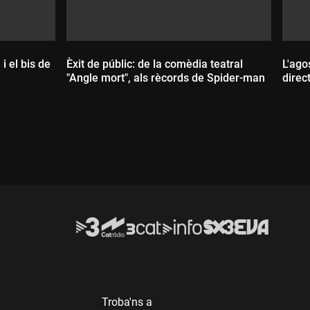
i el bis de
Èxit de públic: de la comèdia teatral
L'ago
"Angle mort", als rècords de Spider-man
direc
D
Durada:
Troba'ns a