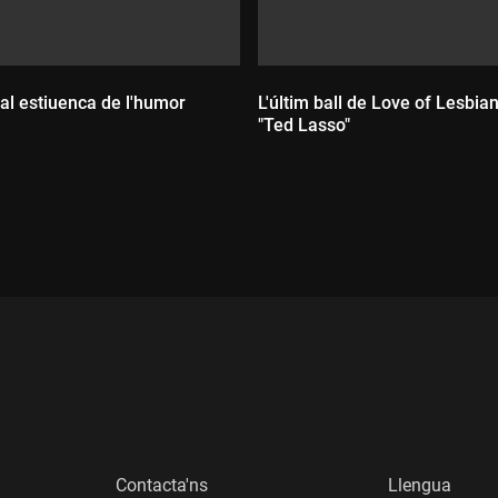
tal estiuenca de l'humor
L'últim ball de Love of Lesbian 
"Ted Lasso"
:
Durada:
Contacta'ns
Llengua