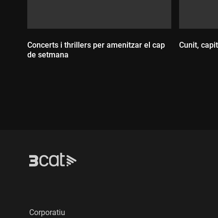
Concerts i thrillers per amenitzar el cap
Cunit, capi
de setmana
Durada
Durada:
Corporatiu