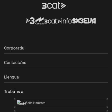
Corporatiu
Contacta'ns
Llengua
Troba'ns a
Mòbils i tauletes