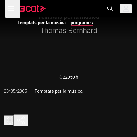
Anar
Anar
Obre
menú
a
al
de
la
contingut
Temptats per la música
navegació
navegació
Temptats per la música
programes
principal
Thomas Bernhard
Durada:
22050 h
23/05/2005
Temptats per la música