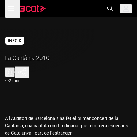
Anar
Anar
Obre
menú
a
al
de
la
contingut
navegació
navegació
principal
INFO K
La Cantània 2010
Durada:
2 min
A l'Auditori de Barcelona s'ha fet el primer concert de la
Cantània, una cantata multitudinària que recorrerà escenaris
de Catalunya i part de l'estranger.