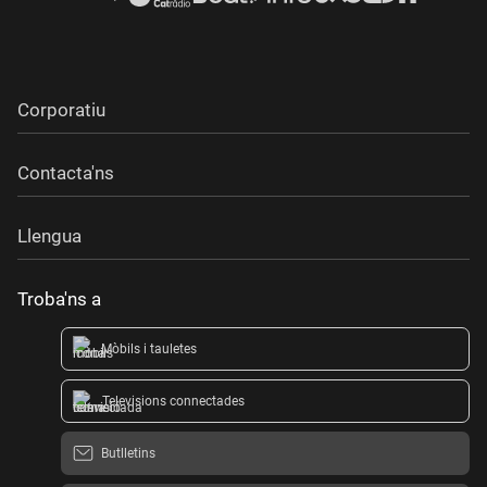
Corporatiu
Contacta'ns
Llengua
Troba'ns a
Mòbils i tauletes
Televisions connectades
Butlletins