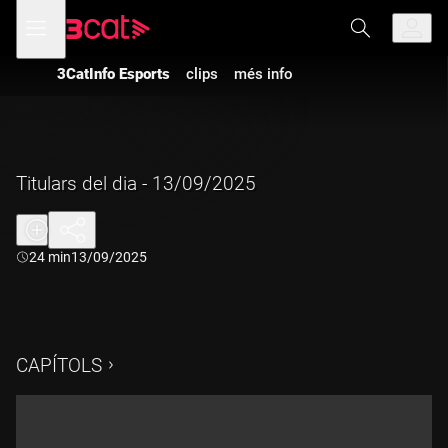
Anar
Anar
Obre
menú
a
al
de
la
contingut
navegació
navegació
3CatInfo Esports
clips
més info
principal
Titulars del dia - 13/09/2025
Durada:
24 min
13/09/2025
CAPÍTOLS