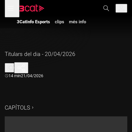
Anar
Anar
Obre
menú
a
al
de
la
contingut
navegació
navegació
3CatInfo Esports
clips
més info
principal
Titulars del dia - 20/04/2026
Durada:
14 min
21/04/2026
CAPÍTOLS