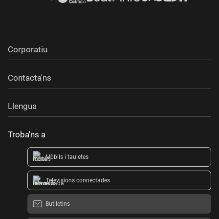
Corporatiu
Contacta'ns
Llengua
Troba'ns a
Mòbils i tauletes
Televisions connectades
Butlletins