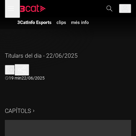
Anar
Anar
Obre
menú
a
al
de
la
contingut
navegació
navegació
3CatInfo Esports
clips
més info
principal
Titulars del dia - 22/06/2025
Durada:
19 min
22/06/2025
CAPÍTOLS