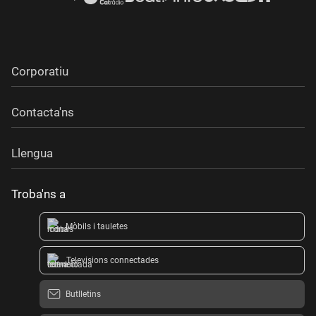
Corporatiu
Contacta'ns
Llengua
Troba'ns a
Mòbils i tauletes
Televisions connectades
Butlletins