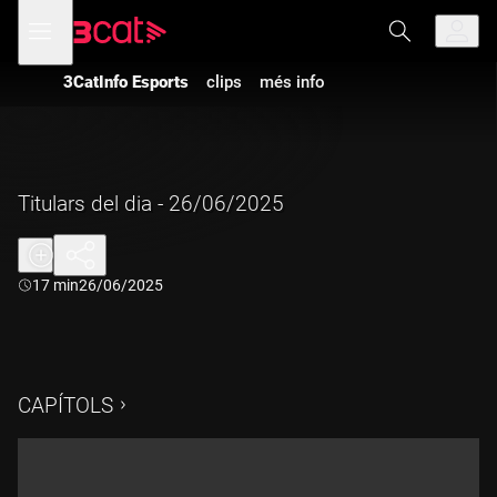
Anar
Anar
Obre
menú
a
al
de
la
contingut
navegació
navegació
3CatInfo Esports
clips
més info
principal
Titulars del dia - 26/06/2025
Durada:
17 min
26/06/2025
CAPÍTOLS