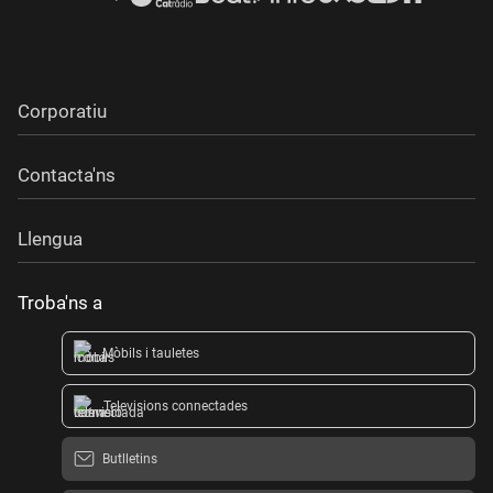
Corporatiu
Contacta'ns
Llengua
Troba'ns a
Mòbils i tauletes
Televisions connectades
Butlletins