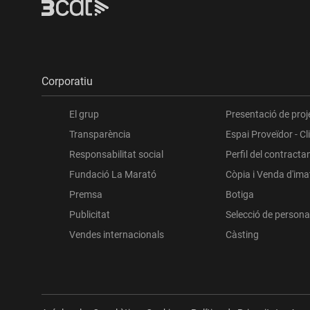
Corporatiu
El grup
Presentació de proj
Transparència
Espai Proveïdor - Cl
Responsabilitat social
Perfil del contracta
Fundació La Marató
Còpia i Venda d'im
Premsa
Botiga
Publicitat
Selecció de persona
Vendes internacionals
Càsting