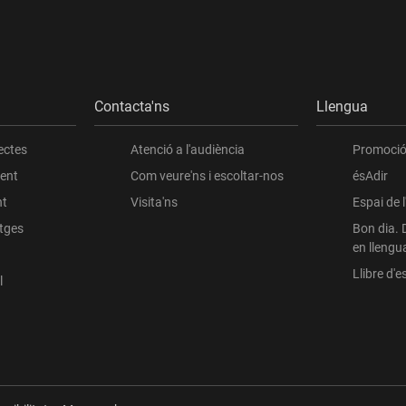
Contacta'ns
Llengua
ectes
Atenció a l'audiència
Promoció 
ient
Com veure'ns i escoltar-nos
ésAdir
nt
Visita'ns
Espai de 
atges
Bon dia. 
en llengu
Llibre d'es
l