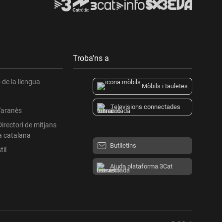
Troba'ns a
de la llengua
Mòbils i tauletes
Televisions connectades
l'aranès
Directori de mitjans
a catalana
Butlletins
til
Ajuda plataforma 3Cat