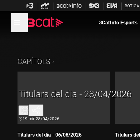
Anar
Anar
BOTIGA
a
al
la
contingut
Obre
navegació
menú
3CatInfo Esports
de
principal
navegació
CAPÍTOLS
Titulars del dia - 28/04/2026
Durada:
19 min
28/04/2026
Titulars del dia - 06/08/2026
Titulars de