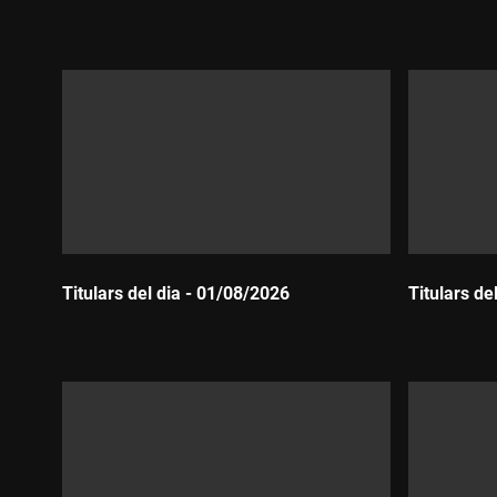
Durada:
Durada:
Titulars del dia - 01/08/2026
Titulars de
Durada:
Durada: