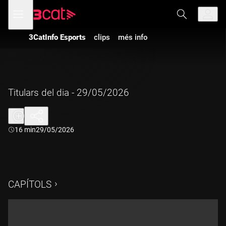
Anar
Anar
Obre
menú
a
al
de
la
contingut
navegació
navegació
3CatInfo Esports
clips
més info
principal
Titulars del dia - 29/05/2026
Durada:
16 min
29/05/2026
CAPÍTOLS