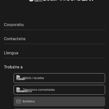
Corporatiu
Contacta'ns
Llengua
Troba'ns a
Mòbils i tauletes
Televisions connectades
Butlletins