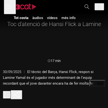
Anar
Anar
Obre
menú
a
al
de
la
contingut
navegació
navegació
Tot costa
àudios
vídeos
més info
principal
Toc d'atenció de Hansi Flick a Lamine
Durada:
17 min
30/09/2025
El tècnic del Barça, Hansi Flick, respon si
Lamine Yamal és el jugador més determinant de l'equip
recordant que el jove davanter encara ha de fer molta feina en
…
Més
defensa. Ho analitzem a fons amb Òscar Garcia, Miguel Rico i
Gemma Herrero.