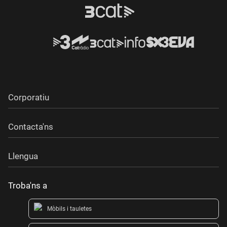
Corporatiu
Contacta'ns
Llengua
Troba'ns a
Mòbils i tauletes