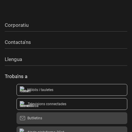
Corporatiu
Contacta'ns
Llengua
Troba'ns a
Mòbils i tauletes
Televisions connectades
Butlletins