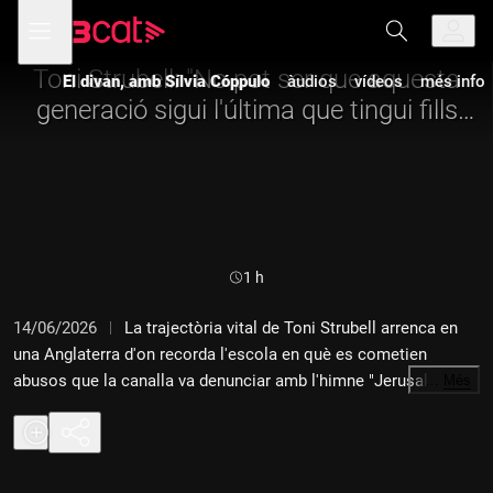
Anar
Anar
Obre
menú
a
al
de
la
contingut
navegació
navegació
Toni Strubell: "No pot ser que aquesta
El divan, amb Sílvia Cóppulo
àudios
vídeos
més info
principal
generació sigui l'última que tingui fills
que parlen català"
Durada:
1 h
14/06/2026
La trajectòria vital de Toni Strubell arrenca en
una Anglaterra d'on recorda l'escola en què es cometien
abusos que la canalla va denunciar amb l'himne "Jerusalem",
…
Més
un símbol del patriotisme anglès transformat en melodia per
rebel·lar-se. Fill d'un pilot de les forces aèries britàniques i net
de Josep Trueta, un dels més prominents catalans exiliats
forçadament pel franquisme, aquest filòleg i periodista va fer