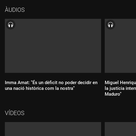
d'Euskadi la seva llar, i del compromís amb Catalunya la seva
ÀUDIOS
bandera. Un compromís que ara l'ha portat a publicar la
novel·la "La darrera paraula", on vol reflectir la decadència
d'una Catalunya que -diu- encara volen ancorada a tics
franquistes.
Imma Amat: "És un dèficit no poder decidir en
Miguel Henriqu
una nació històrica com la nostra"
la justícia inte
Maduro"
Durada:
VÍDEOS
Durada: