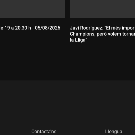
de 19 a 20.30 h - 05/08/2026
Javi Rodríguez: "El més import
Champions, però volem torna
la Lliga"
:
Durada:
Contacta'ns
Llengua