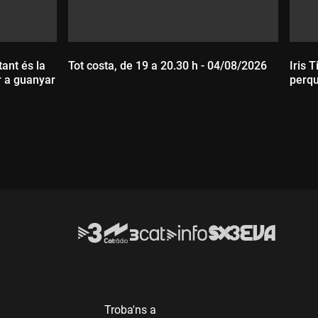
ant és la
Tot costa, de 19 a 20.30 h - 04/08/2026
Iris 
r a guanyar
perqu
Durada:
D
Troba'ns a