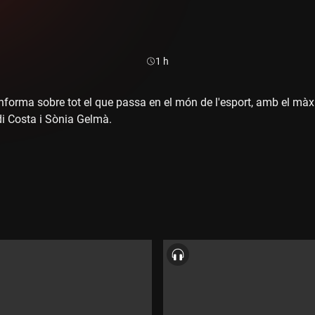
Durada:
1 h
 informa sobre tot el que passa en el món de l'esport, amb el màx
rdi Costa i Sònia Gelmà.