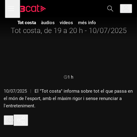
Anar
Anar
Obre
menú
a
al
de
la
contingut
navegació
navegació
Tot costa
àudios
vídeos
més info
principal
Tot costa, de 19 a 20 h - 10/07/2025
Durada:
1 h
10/07/2025
El "Tot costa" informa sobre tot el que passa en
el món de l'esport, amb el màxim rigor i sense renunciar a
l'entreteniment.