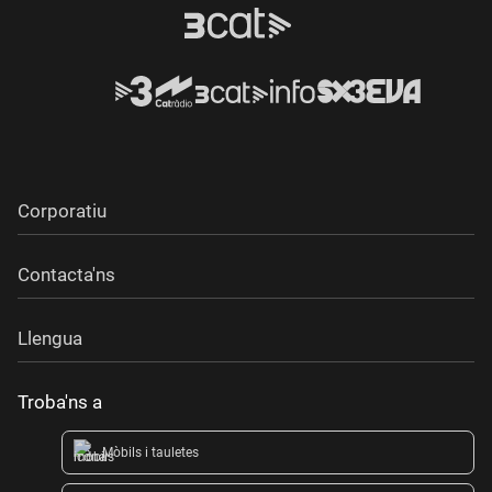
Corporatiu
Contacta'ns
Llengua
Troba'ns a
Mòbils i tauletes