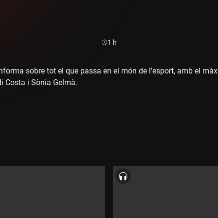
Durada:
1 h
 informa sobre tot el que passa en el món de l'esport, amb el màx
rdi Costa i Sònia Gelmà.