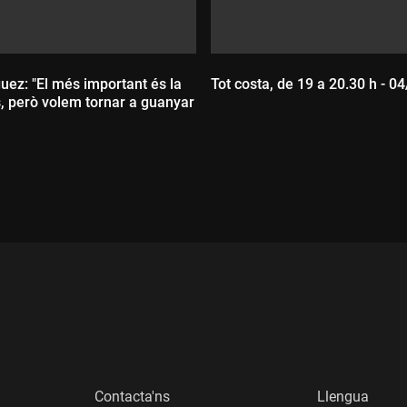
uez: "El més important és la
Tot costa, de 19 a 20.30 h - 0
 però volem tornar a guanyar
Durada:
:
Contacta'ns
Llengua