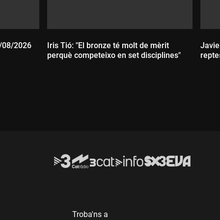
4/08/2026
Iris Tió: "El bronze té molt de mèrit
Javie
perquè competeixo en set disciplines"
repte
Durada:
D
Troba'ns a