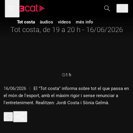
Anar
Anar
Obre
menú
a
al
de
la
contingut
navegació
navegació
Tot costa
àudios
vídeos
més info
principal
Tot costa, de 19 a 20 h - 16/06/2026
Durada:
1 h
16/06/2026
El "Tot costa" informa sobre tot el que passa en
el món de l'esport, amb el màxim rigor i sense renunciar a
l'entreteniment. Realitzen: Jordi Costa i Sònia Gelmà.