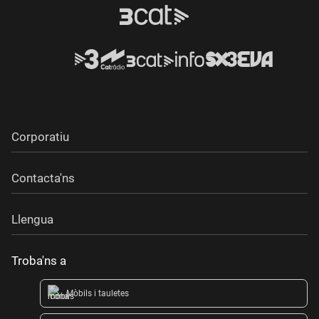
Corporatiu
Contacta'ns
Llengua
Troba'ns a
Mòbils i tauletes