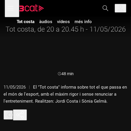
Anar
Anar
Obre
menú
a
al
de
la
contingut
navegació
navegació
Tot costa
àudios
vídeos
més info
principal
Tot costa, de 20 a 20.45 h - 11/05/2026
Durada:
48 min
11/05/2026
El "Tot costa" informa sobre tot el que passa en
el món de l'esport, amb el màxim rigor i sense renunciar a
l'entreteniment. Realitzen: Jordi Costa i Sònia Gelmà.