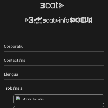
Corporatiu
Contacta'ns
Llengua
Troba'ns a
Mòbils i tauletes