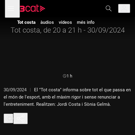
Anar
Anar
Obre
menú
a
al
de
la
contingut
navegació
navegació
Tot costa
àudios
vídeos
més info
principal
Tot costa, de 20 a 21 h - 30/09/2024
Durada:
1 h
30/09/2024
El "Tot costa" informa sobre tot el que passa en
el món de l'esport, amb el màxim rigor i sense renunciar a
l'entreteniment. Realitzen: Jordi Costa i Sònia Gelmà.