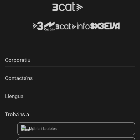
Corporatiu
Contacta'ns
Llengua
Troba'ns a
Mòbils i tauletes