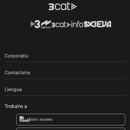
Corporatiu
Contacta'ns
Llengua
Troba'ns a
Mòbils i tauletes