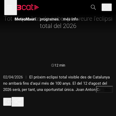
Anar
Anar
Obre
menú
a
al
de
la
contingut
navegació
navegació
Tot el que has de saber per veure l'eclipsi
MeteoMauri
programes
més info
principal
total del 2026
Durada:
12 min
02/04/2026
El pròxim eclipsi total visible des de Catalunya
no arribarà fins d'aquí més de 100 anys. El del 12 d'agost del
2026 serà, per tant, una oportunitat única. Joan Anton Català
…
Més
ens presenta el seu nou llibre per saber com i des d'on veure'l,
per què pot generar problemes de mobilitat i quins errors cal
evitar (especialment amb la vista). Tot el que necessites saber
per no perdre't un dels grans espectacles astronòmics del