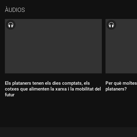
segle.
ÀUDIOS
Els plataners tenen els dies comptats, els
Per què moltes 
cotxes que alimenten la xarxa i la mobilitat del
plataners?
futur
Durada:
Durada: