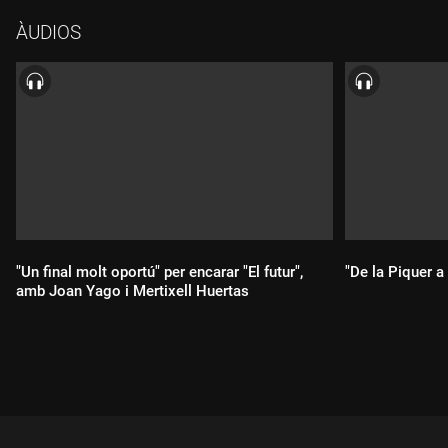
veiem amb ell fotos antigues, tot recordant actors i actrius de
ÀUDIOS
la generació dels seus pares.I l'actor i pedagog Oriol Vila
entrevista l'escriptora, actriu i productora Raquel Salvador.
"Un final molt oportú" per encarar "El futur",
"De la Piquer a
amb Joan Yago i Mertixell Huertas
Durada:
Durada: