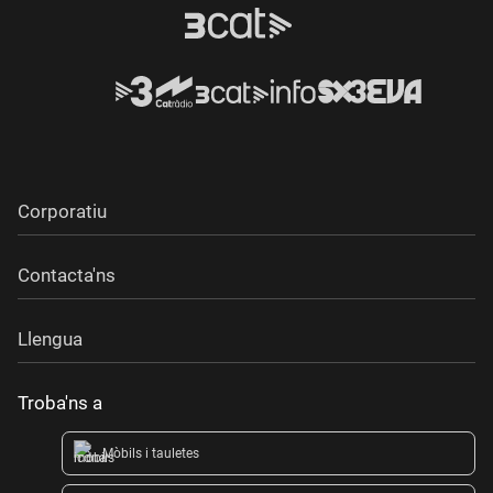
Corporatiu
Contacta'ns
Llengua
Troba'ns a
Mòbils i tauletes