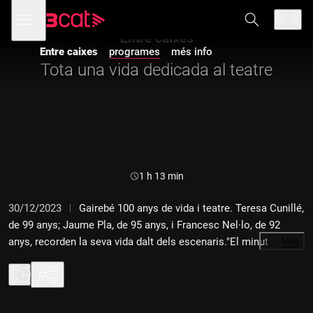
Anar
Anar
Obre
menú
a
al
de
la
contingut
Entre caixes
navegació
navegació
Entre caixes
programes
més info
principal
Tota una vida dedicada al teatre
Durada:
1 h 13 min
30/12/2023
Gairebé 100 anys de vida i teatre. Teresa Cunillé,
de 99 anys; Jaume Pla, de 95 anys, i Francesc Nel·lo, de 92
anys, recorden la seva vida dalt dels escenaris."El minut de
…
Més
glòria" és per a l'actriu i productora Anna Roca, premi butaca a
millor espectacle familiar per l'obra "Momo".David Casamitjana
Ribas és enginyer de so i fill dels actors Enric Casamitjana i
Elisenda Ribas. Anem al seu estudi a Montoliu de Segarra i