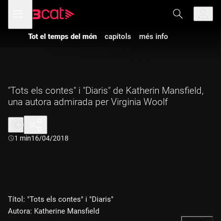
Anar
Anar
Obre
menú
a
al
de
la
contingut
navegació
navegació
Tot el temps del món
capítols
més info
principal
"Tots els contes" i "Diaris" de Katherin Mansfield,
una autora admirada per Virginia Woolf
Durada:
1 min
16/04/2018
Títol: "Tots els contes" i "Diaris"
Autora: Katherine Mansfield