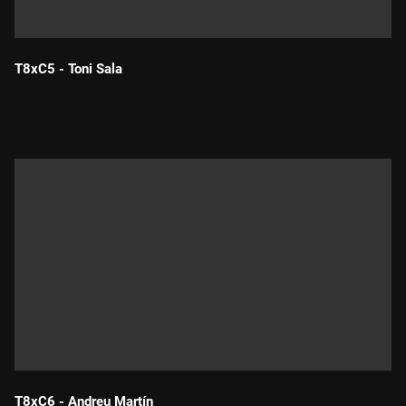
T8xC5 - Toni Sala
Durada:
T8xC6 - Andreu Martín