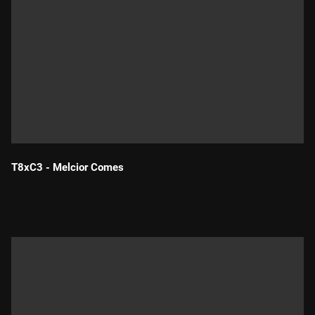
T8xC3 - Melcior Comes
Durada: