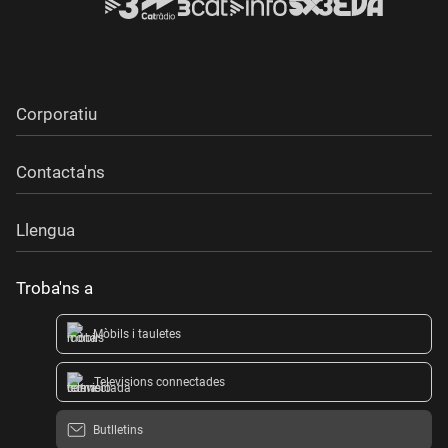
Corporatiu
Contacta'ns
Llengua
Troba'ns a
Mòbils i tauletes
Televisions connectades
Butlletins