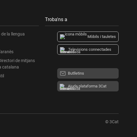
Troba'ns a
de la llengua
Mòbils i tauletes
Televisions connectades
l'aranès
Directori de mitjans
a catalana
Butlletins
til
Ajuda plataforma 3Cat
© 3Cat