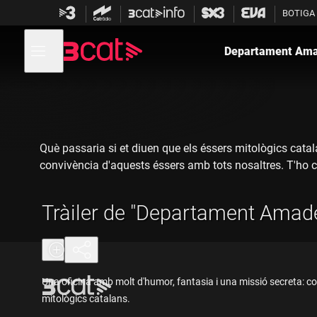
Anar
Anar
BOTIGA
a
al
la
contingut
Obre
navegació
menú
Departament Am
de
principal
navegació
Què passaria si et diuen que els éssers mitològics catala
convivència d'aquests éssers amb tots nosaltres. T'ho 
Tràiler de "Departament Amad
Una oficina amb molt d'humor, fantasia i una missió secreta: co
mitològics catalans.