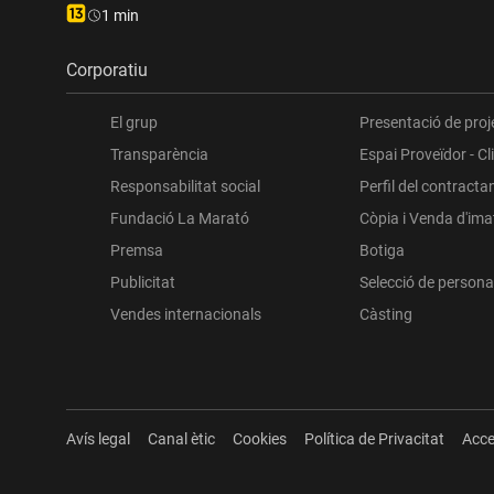
Durada:
1 min
Corporatiu
El grup
Presentació de proj
Transparència
Espai Proveïdor - Cl
Responsabilitat social
Perfil del contracta
Fundació La Marató
Còpia i Venda d'im
Premsa
Botiga
Publicitat
Selecció de persona
Vendes internacionals
Càsting
Avís legal
Canal ètic
Cookies
Política de Privacitat
Acce