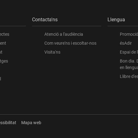
Contacta'ns
Llengua
ectes
Atenció a l'audiència
Promoció 
ient
Com veure'ns i escoltar-nos
ésAdir
nt
Visita'ns
Espai de 
atges
Bon dia. 
en llengu
Llibre d'es
l
ssibilitat
Mapa web