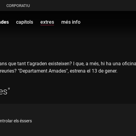
CORPORATIU
ades
capítols
extres
més info
ns que tant t'agraden existeixen? I que, a més, hi ha una oficina 
creuries? "Departament Amades", estrena el 13 de gener.
es"
ntrolar els éssers