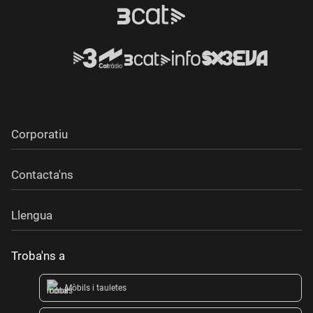
Corporatiu
Contacta'ns
Llengua
Troba'ns a
Mòbils i tauletes