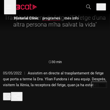
Anar
Anar
Obre
menú
a
al
de
la
contingut
navegació
navegació
Trasplantament de fetge: "El fetge d'una
Historial Clínic
programes
més info
principal
altra persona m'ha salvat la vida"
Durada:
30 min
05/05/2022
Assistim en directe al trasplantament de fetge
que porta a terme la Dra. Ylian Fundora i el seu equip. Després,
visitem la Xènia, la receptora del fetge, quan ja ha estat donada
…
Més
d'alta i es recupera a casa. El seu metge, l'hepatòleg Jordi
Colmenero, ens parla de les particularitats del seu cas i ens
explica com és tot el procés de donació i les històries que
s'amaguen al darrere de molts casos. "Historial Clínic" és una