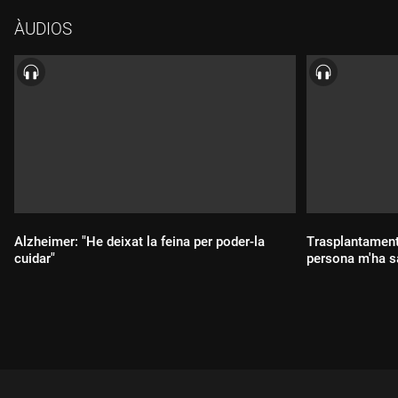
sèrie de podcast escrita i presentada per Adam Martín. Una
ÀUDIOS
producció de PortalCLÍNIC, un projecte de l'Hospital Clínic de
Barcelona i la Fundación BBVA.
Alzheimer: "He deixat la feina per poder-la
Trasplantament 
cuidar"
persona m'ha sa
Durada:
Durada: