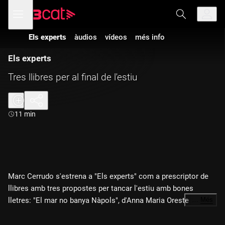
Anar
Anar
Obre
menú
a
al
de
la
contingut
navegació
navegació
Els experts
àudios
vídeos
més info
principal
Els experts
Tres llibres per al final de l'estiu
Durada:
11 min
Marc Cerrudo s'estrena a "Els experts" com a prescriptor de
llibres amb tres propostes per tancar l'estiu amb bones
lletres: "El mar no banya Nàpols", d'Anna Maria Oreste
…
Més
(Edicions del Cràter); "A la recerca del lotus", de Charmian
Clift (Les Hores) i "A finals d'estiu", de Magdalena Blazevic