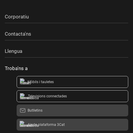
Corporatiu
Contacta'ns
Llengua
Troba'ns a
Mòbils i tauletes
Televisions connectades
Butlletins
Ajuda plataforma 3Cat