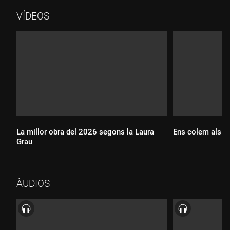
(L'Agulla Daurada).
VÍDEOS
La millor obra del 2026 segons la Laura
Ens colem als as
Grau
Durada:
ÀUDIOS
Durada: