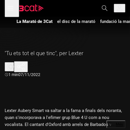
Anar
Anar
Obre
menú
a
al
de
la
contingut
navegació
navegació
La Marató de 3Cat
el disc de la marató
fundació la ma
principal
"Tu ets tot el que tinc", per Lexter
Durada:
1 min
07/11/2022
Lexter Aubery Smart va saltar a la fama a finals dels noranta,
quan s'incorporava a l'efímer grup Blue 4 U com a nou
vocalista. El cantant d'Oxford amb arrels de Barbados va ser
…
Més