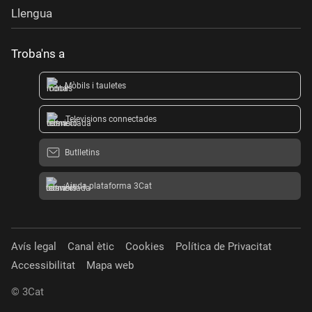
Llengua
Troba'ns a
Mòbils i tauletes
Televisions connectades
Butlletins
Ajuda plataforma 3Cat
Avís legal
Canal ètic
Cookies
Política de Privacitat
Accessibilitat
Mapa web
© 3Cat