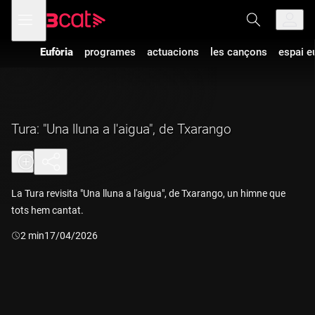
Anar
Anar
Obre
menú
a
al
de
la
contingut
navegació
navegació
Eufòria
programes
actuacions
les cançons
espai e
principal
Tura: "Una lluna a l'aigua", de Txarango
La Tura revisita "Una lluna a l'aigua", de Txarango, un himne que
tots hem cantat.
Durada:
2 min
17/04/2026