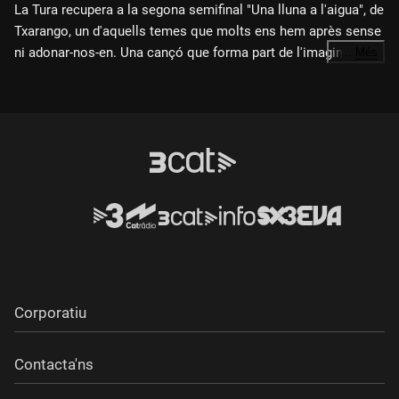
La Tura recupera a la segona semifinal "Una lluna a l'aigua", de
Txarango, un d'aquells temes que molts ens hem après sense
ni adonar-nos-en. Una cançó que forma part de l'imaginari
…
Més
col·lectiu i que parla de mirar-se de prop, de compartir el
temps i de deixar-se portar.
Corporatiu
Contacta'ns