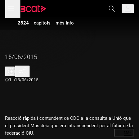
Anar
Anar
Obre
menú
a
al
de
la
contingut
navegació
navegació
2324
capítols
més info
principal
15/06/2015
Durada:
1 h
15/06/2015
Reacció ràpida i contundent de CDC a la consulta a Unió que
el president Mas deia que era intranscendent per al futur de la
federació CiU.
…
Més