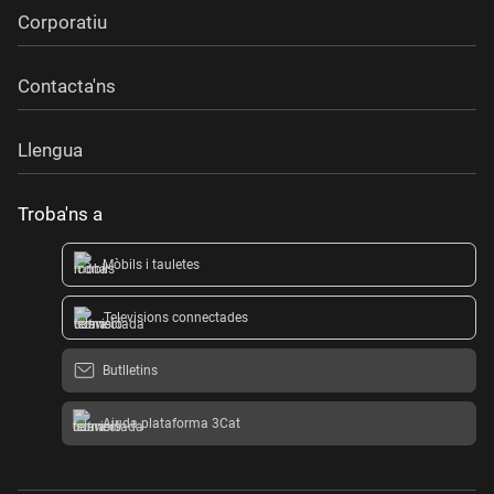
Corporatiu
Contacta'ns
Llengua
Troba'ns a
Mòbils i tauletes
Televisions connectades
Butlletins
Ajuda plataforma 3Cat