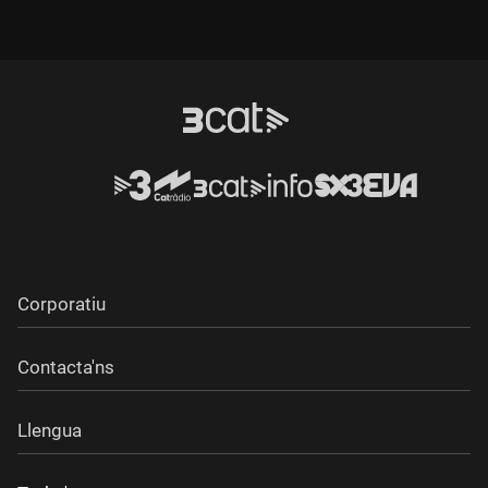
donar explicacions clares a aquest caos. Centenars d'usuaris
estan atrapats a l'aeroport
Corporatiu
Contacta'ns
Llengua