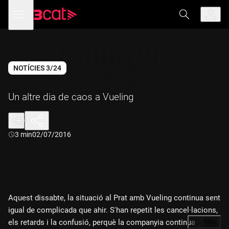
Anar
Anar
Obre
menú
a
al
de
la
contingut
navegació
navegació
principal
NOTÍCIES 3/24
Un altre dia de caos a Vueling
Durada:
3 min
02/07/2016
Aquest dissabte, la situació al Prat amb Vueling continua sent
igual de complicada que ahir. S'han repetit les cancel·lacions,
els retards i la confusió, perquè la companyia continua sense
…
Més