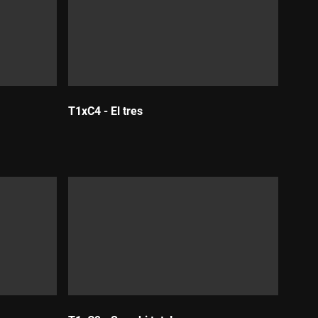
T1xC4 - El tres
Durada: