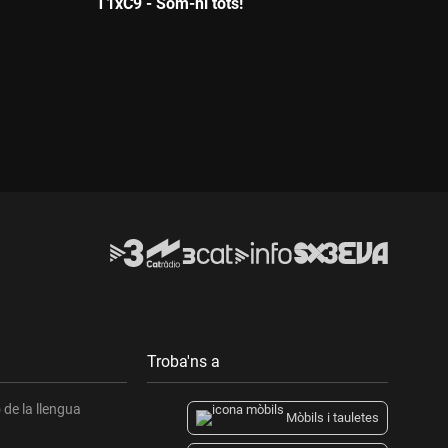
T1xC9 - Som-hi tots!
Durada:
Troba'ns a
de la llengua
Mòbils i tauletes