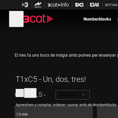
Anar
Anar
BOTIGA
a
al
la
contingut
Obre
navegació
menú
Numberblocks
de
principal
navegació
El tres fa uns trucs de màgia amb pomes per ensenyar al
T1xC5 - Un, dos, tres!
CAPÍTOLS
Temporada 1
Aprendrem a comptar, ordenar i sumar amb els Numberblocks.
Durada:
5 min