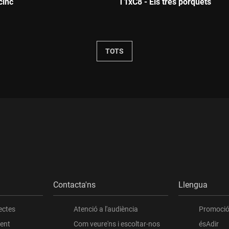
cinc
T1xC8 - Els tres porquets
Durada:
TOTS
Contacta'ns
Llengua
ectes
Atenció a l'audiència
Promoció 
ient
Com veure'ns i escoltar-nos
ésAdir