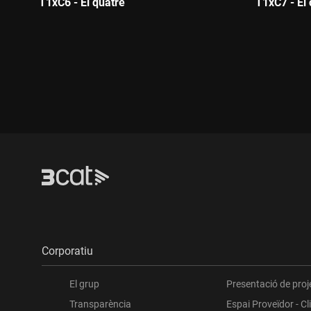
T1xC6 - El quatre
T1xC7 - El 
Durada:
Durada:
Corporatiu
El grup
Presentació de proj
Transparència
Espai Proveïdor - Cl