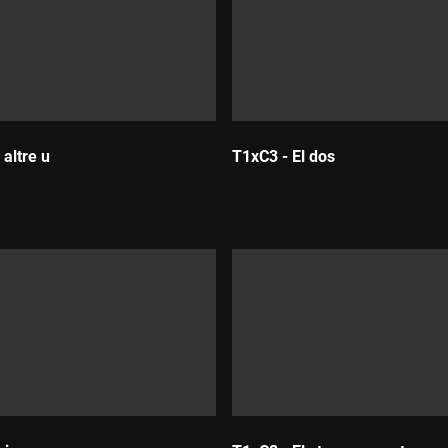
altre u
T1xC3 - El dos
Durada: