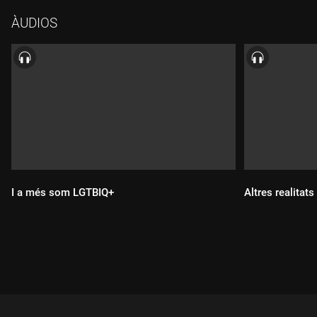
espais d'homes que apareixen en el documental. La periodista
ÀUDIOS
Marta Roqueta ens parla de masculinitat i interseccionalitat;
fem la ruta de la putivolta per la història de la prostitució a
Barcelona amb l'activista transgènere i exprostituta Violet
Ferrer, i el cantant barceloní Vignesh Melwani ens presenta el
seu primer disc "Improvisuals".
I a més som LGTBIQ+
Altres realitat
Durada:
Durada: