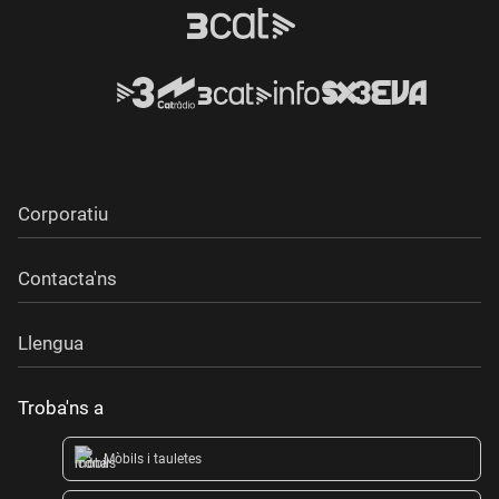
Corporatiu
Contacta'ns
Llengua
Troba'ns a
Mòbils i tauletes