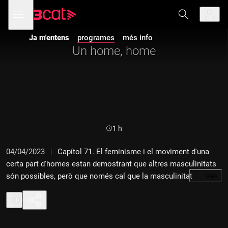
Anar
Anar
Obre
menú
a
al
de
la
contingut
navegació
navegació
Ja m'entens
programes
més info
principal
Un home, home
Durada:
1 h
04/04/2023
Capítol 71. El feminisme i el moviment d'una
certa part d'homes estan demostrant que altres masculinitats
són possibles, però que només cal que la masculinitat
…
Més
hegemònica estigui disposada a cedir privilegis. En parlem
amb el director del documental "On són els homes?" del "Sense
ficció" Carles Prats, amb el professor i activista transgènere
Teo Pardo, i amb Dani Rius, responsable d'El Taller, un dels