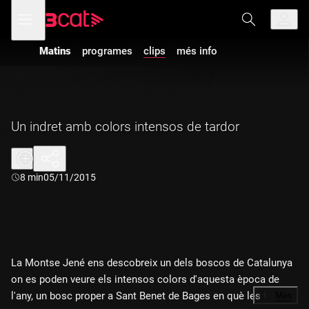
Anar
Anar
Obre
menú
a
al
de
la
contingut
navegació
navegació
Matins
programes
clips
més info
principal
Un indret amb colors intensos de tardor
Durada:
8 min
05/11/2015
La Montse Jené ens descobreix un dels boscos de Catalunya
on es poden veure els intensos colors d'aquesta època de
l'any, un bosc proper a Sant Benet de Bages en què les fulles
…
Més