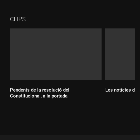
dels aurons negres es tornen vermelles a la tardor.
CLIPS
Pendents de la resolució del
Les notícies del
Constitucional, a la portada
Durada:
Durada: