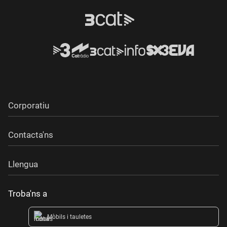
Corporatiu
Contacta'ns
Llengua
Troba'ns a
Mòbils i tauletes