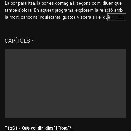
La por paralitza, la por es contagia i, segons com, diuen que
també s'olora. En aquest programa, explorem la relació amb
la mort, cançons inquietants, gustos viscerals i el què diran,
…
Més
en un capítol tan integrador com revelador.
CAPÍTOLS
T1xC1 - Què vol dir "dins" i "fora"?