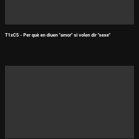
T1xC5 - Per què en diuen "amor" si volen dir "sexe"
Durada: