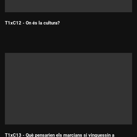
T1xC12 - On és la cultura?
Durada:
T1xC13 - Què pensarien els marcians si vinguessin a