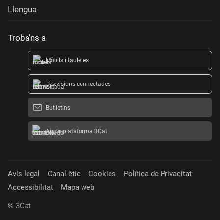
Llengua
Troba'ns a
Mòbils i tauletes
Televisions connectades
Butlletins
Ajuda plataforma 3Cat
Avís legal
Canal ètic
Cookies
Política de Privacitat
Accessibilitat
Mapa web
© 3Cat