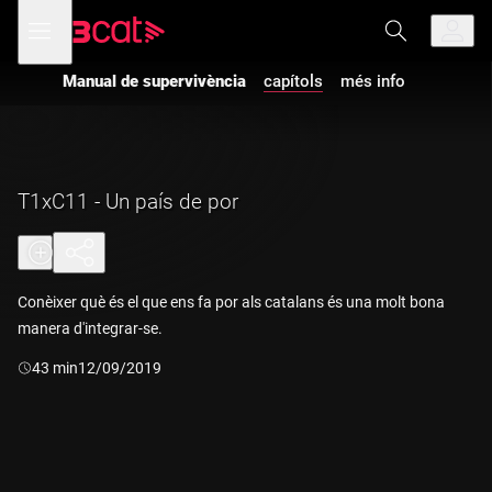
Anar
Anar
Obre
menú
a
al
de
la
contingut
navegació
navegació
Manual de supervivència
capítols
més info
principal
T1xC11 - Un país de por
Conèixer què és el que ens fa por als catalans és una molt bona
manera d'integrar-se.
Durada:
43 min
12/09/2019