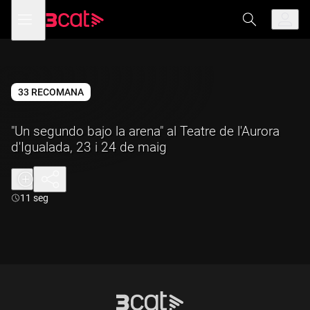
Anar
Anar
Obre
menú
a
al
de
la
contingut
navegació
navegació
principal
33 RECOMANA
"Un segundo bajo la arena" al Teatre de l'Aurora
d'Igualada, 23 i 24 de maig
Durada:
11 seg