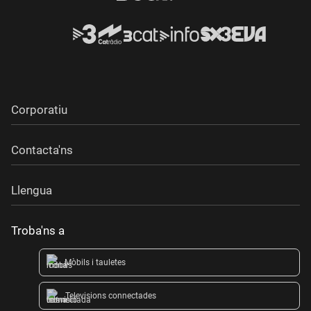
Corporatiu
Contacta'ns
Llengua
Troba'ns a
Mòbils i tauletes
Televisions connectades