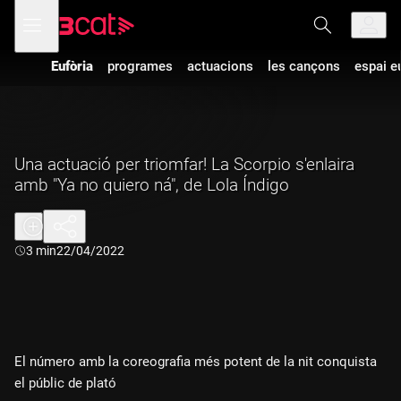
Anar
Anar
Obre
menú
a
al
de
la
contingut
navegació
navegació
Eufòria
programes
actuacions
les cançons
espai e
principal
Una actuació per triomfar! La Scorpio s'enlaira
amb "Ya no quiero ná", de Lola Índigo
Durada:
3 min
22/04/2022
El número amb la coreografia més potent de la nit conquista
el públic de plató