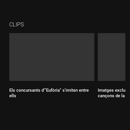
CLIPS
Els concursants d'"Eufòria" s'imiten entre
Imatges exclusiv
ells
cançons de la ga
Durada:
Durada: