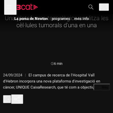
Anar
Anar
Obre
menú
La poma de Newton
a
al
de
la
contingut
navegació
navegació
Una plataforma tecnològica analitza les
La poma de Newton
programes
més info
principal
cèl·lules tumorals d'una en una
Durada:
6 min
24/09/2024
El campus de recerca de l'Hospital Vall
d'Hebron incorpora una nova plataforma d'investigació en
càncer, UNIQUE CaixaResearch, que té com a objectiu
…
Més
comprendre millor la diversitat de les cèl·lules canceroses per
poder-les atacar amb més eficàcia. Us ho expliquem a "La
poma de Newton".