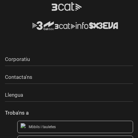
Corporatiu
Contacta'ns
Llengua
Troba'ns a
Mòbils i tauletes