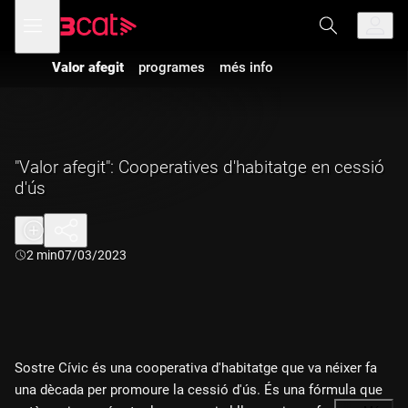
Anar
Anar
Obre
menú
a
al
de
la
contingut
navegació
navegació
Valor afegit
programes
més info
principal
"Valor afegit": Cooperatives d'habitatge en cessió
d'ús
Durada:
2 min
07/03/2023
Sostre Cívic és una cooperativa d'habitatge que va néixer fa
una dècada per promoure la cessió d'ús. És una fórmula que