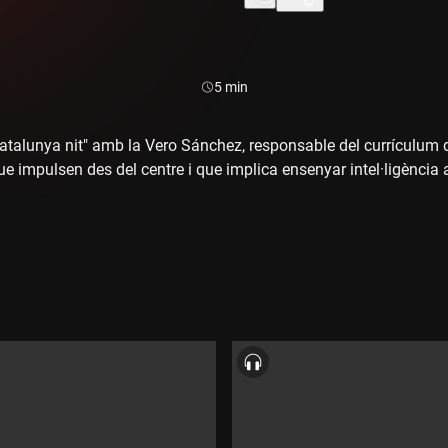
Durada:
5 min
talunya nit" amb la Vero Sánchez, responsable del currículum de
e impulsen des del centre i que implica ensenyar intel·ligència art