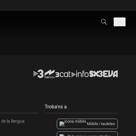
Troba'ns a
de la llengua
Mòbils i tauletes