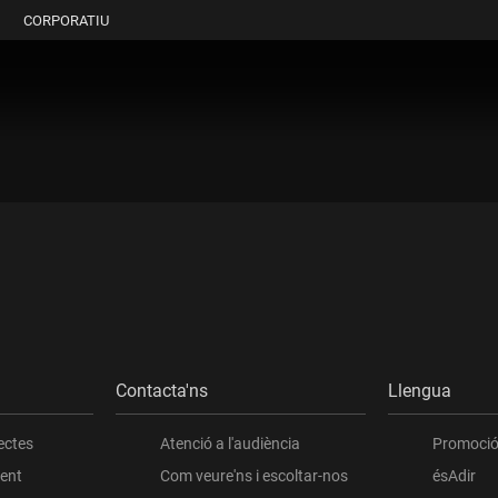
CORPORATIU
Contacta'ns
Llengua
ectes
Atenció a l'audiència
Promoció 
ient
Com veure'ns i escoltar-nos
ésAdir