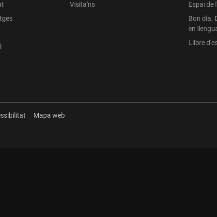
nt
Visita'ns
Espai de 
atges
Bon dia. 
en llengu
Llibre d'es
l
ssibilitat
Mapa web