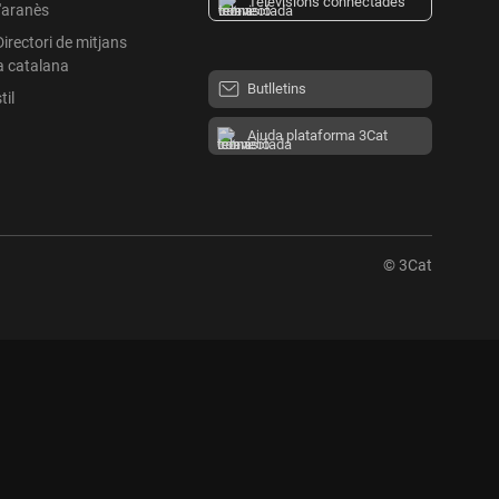
Televisions connectades
l'aranès
Directori de mitjans
a catalana
Butlletins
til
Ajuda plataforma 3Cat
© 3Cat