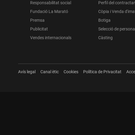
Responsabilitat social
Perfil del contracta
Fundació La Marató
Còpia i Venda d'im
Premsa
Botiga
Publicitat
Selecció de persona
Vendes internacionals
Càsting
Avís legal
Canal ètic
Cookies
Política de Privacitat
Acce